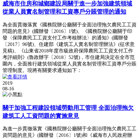
威海市住房和城鄉建設局關于進一步加強建筑領域
從業人員實名制管理和工資專戶分賬管理的通知
為全面貫徹落實《國務院辦公廳關于全面治理拖欠農民工工資
問題的意見》(國辦發〔2016〕1號)、《國務院辦公廳關于印
發〈保障農民工工資支付工作考核辦法〉的通知》(國辦發
〔2017〕96號)、住建部《建筑工人實名制管理辦法》(征求意
見稿)、《山東省2018年度市級政府保障農民工工資支付工作
考評細則》(魯政辦字〔2018〕52號)，市住建局決定在全市范
圍內，全面推行建筑領域從業人員實名制管理和工資專戶分賬
管理制度。現將有關要求通知如下：
2019
08-16
關于加強工程建設領域勞動用工管理 全面治理拖欠
建筑工人工資問題的實施意見
為進一步貫徹落實《國務院辦公廳關于全面治理拖欠農民工工
資問題的意見》(國辦發〔2016〕1號)和《威海市人民政府辦