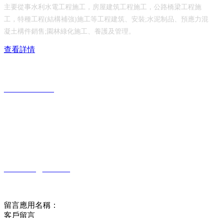
主要從事水利水電工程施工，房屋建筑工程施工，公路橋梁工程施
工，特種工程(結構補強)施工等工程建筑、安裝;水泥制品、預應力混
凝土構件銷售;園林綠化施工、養護及管理。
查看詳情
服務熱線：
0631-6690117
公司地址：
山東省威海市乳山市城區青山北路208號
公司郵箱：
rs6690117@126.com
在線留言
留言應用名稱：
客戶留言