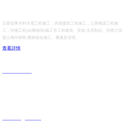
乳山市水利工程有限公司
主要從事水利水電工程施工，房屋建筑工程施工，公路橋梁工程施
工，特種工程(結構補強)施工等工程建筑、安裝;水泥制品、預應力混
凝土構件銷售;園林綠化施工、養護及管理。
查看詳情
服務熱線：
0631-6690117
公司地址：
山東省威海市乳山市城區青山北路208號
公司郵箱：
rs6690117@126.com