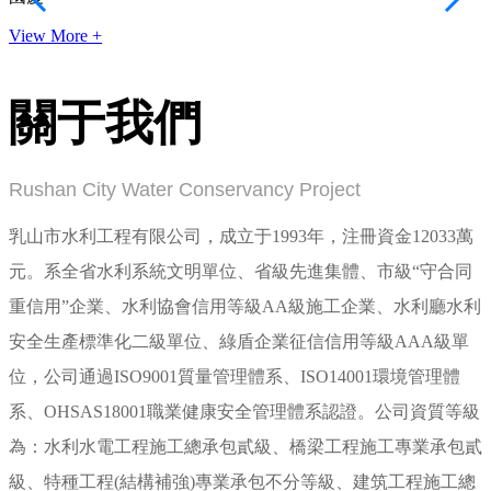
View More +
V
關于我們
Rushan City Water Conservancy Project
乳山市水利工程有限公司，成立于1993年，注冊資金12033萬
元。系全省水利系統文明單位、省級先進集體、市級“守合同
重信用”企業、水利協會信用等級AA級施工企業、水利廳水利
安全生產標準化二級單位、綠盾企業征信信用等級AAA級單
位，公司通過ISO9001質量管理體系、ISO14001環境管理體
系、OHSAS18001職業健康安全管理體系認證。公司資質等級
為：水利水電工程施工總承包貳級、橋梁工程施工專業承包貳
級、特種工程(結構補強)專業承包不分等級、建筑工程施工總