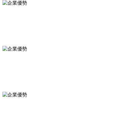
精致精工
百項工程確保工程質量、進度，嚴格履行合同，所承擔施工的工程項
目……
團隊保障
我公司現有職工860人，在126名各類管理人員中具有高級職稱11人，
中級職稱91人，二級建造師15人，一級建造師2人
售后服務
服務熱線：
0631-6690117