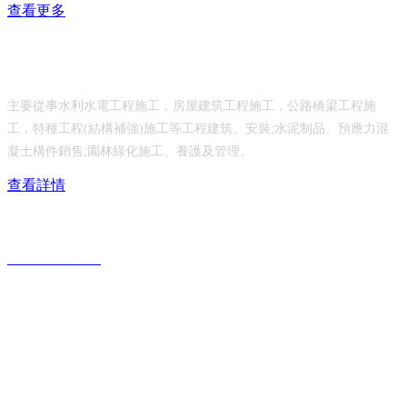
查看更多
乳山市水利工程有限公司
主要從事水利水電工程施工，房屋建筑工程施工，公路橋梁工程施
工，特種工程(結構補強)施工等工程建筑、安裝;水泥制品、預應力混
凝土構件銷售;園林綠化施工、養護及管理。
查看詳情
服務熱線：
0631-6690117
公司地址：
山東省威海市乳山市城區青山北路208號
公司郵箱：
rs6690117@126.com