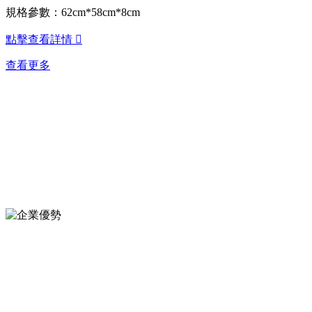
規格參數：62cm*58cm*8cm
點擊查看詳情

查看更多
THE ADVANTAGE
我們的優勢
證件齊全
水利協會信用等級AA級施工企業、水利廳水利安全生產標準化二級單
位……