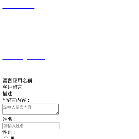
0631-6690117
公司地址：
山東省威海市乳山市城區青山北路208號
公司郵箱：
rs6690117@126.com
在線留言
留言應用名稱：
客戶留言
描述：
*
留言內容：
姓名：
性別：
男