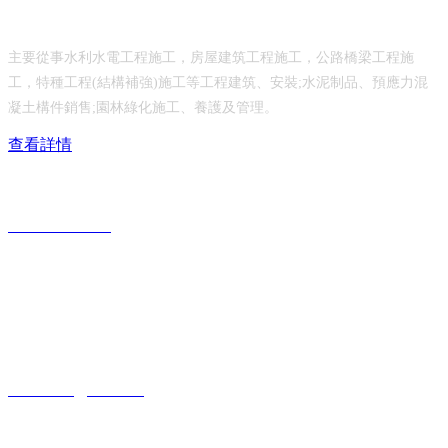
乳山市水利工程有限公司
主要從事水利水電工程施工，房屋建筑工程施工，公路橋梁工程施
工，特種工程(結構補強)施工等工程建筑、安裝;水泥制品、預應力混
凝土構件銷售;園林綠化施工、養護及管理。
查看詳情
服務熱線：
0631-6690117
公司地址：
山東省威海市乳山市城區青山北路208號
公司郵箱：
rs6690117@126.com
在線留言