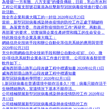
為發揚“一方有難、八方支援”的優良傳統，日前，乳山市水利
工程公司黨支部號召黨員為抗擊新型冠狀病毒疫情進行愛心捐
款活動。
致全市企業和廣大職工的一封信
2020年02月23日
當前，新型冠狀病毒感染肺炎疫情的防控工作正處于關鍵時
期。為落實市委、市政府對疫情防控工作“再研究、再動員、
再部署”的要求，切實保障企業生產經營和職工的生命安全，
特此致信全市企業及廣大職工：
網絡信息化技術手段和辦公自動化等信息系統的應用與管理
2020年02月23日
充分利用網絡信息化技術手段和辦公自動化(釘釘、QQ、微
信)等信息系統對企業各項工作進行管理。 公司現有各類管理
軟件如下：
威海西部環山路乳山段改建工程中標通知書
2020年02月13日
威海西部環山路乳山段改建工程中標通知書
新型冠狀病毒科學問答?
2020年02月13日
1.新冠狀病毒在普通環境中能存活多久? ?答：病毒只能存活于
生物體細胞內，室溫情況下基本不能存活。
公司積極開展新型冠狀病毒感染肺炎疫情防控工作
2020年02
月13日
公司積極開展新型冠狀病毒感染肺炎疫情防控工作