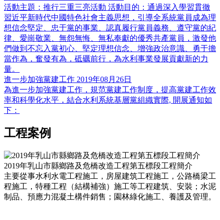
活動主題：推行三重三亮活動 活動目的：通過深入學習貫徹
習近平新時代中國特色社會主義思想，引導全系統黨員成為理
想信念堅定、忠于黨的事業、認真履行黨員義務、遵守黨的紀
律、愛崗敬業、無怨無悔、無私奉獻的優秀共產黨員，激發他
們做到不忘入黨初心、堅定理想信念、增強政治意識、勇于擔
當作為，奮發有為，砥礪前行，為水利事業發展貢獻新的力
量。
進一步加強黨建工作
2019年08月26日
為進一步加強黨建工作，規范黨建工作制度，提高黨建工作效
率和科學化水平，結合水利系統基層黨組織實際, 開展通知如
下：
工程案例
2019年乳山市縣鄉路及危橋改造工程第五標段工程簡介
主要從事水利水電工程施工，房屋建筑工程施工，公路橋梁工
程施工，特種工程（結構補強）施工等工程建筑、安裝；水泥
制品、預應力混凝土構件銷售；園林綠化施工、養護及管理。