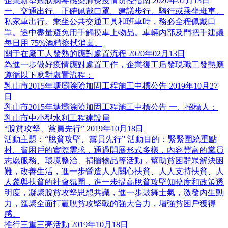
企業新型冠狀病毒感染肺炎疫情防控指南
2020年02月13日
一、交通出行。正確佩戴口罩。建議步行、騎行或乘坐班車、
私家車出行。乘坐公共交通工具和班車時，務必全程佩戴口
罩。途中盡量避免用手觸摸車上物品。車輛內部及門把手建議
每日用 75%酒精擦拭消毒。
關于在廠工人發熱的應對處置流程
2020年02月13日
為進一步做好疫情應對處置工作，企業復工后發現職工發熱應
遵循以下應對處置流程：
乳山市2015年塘壩除險加固工程施工中標公告
2019年10月27
日
乳山市2015年塘壩除險加固工程施工中標公告 一、招標人：
乳山市中小型水利工程建設局
“脫貧攻堅、黨員先行”
2019年10月18日
活動主題：“脫貧攻堅、黨員先行” 活動目的：緊緊圍繞重點
村、貧困戶的實際需求，通過開展形式多樣，內容豐富的黨員
志愿服務、環境整治、捐贈物品等活動，幫助貧困群眾解決困
難，改善生活，進一步營造人人關心扶貧、人人支持扶貧、人
人參與扶貧的社會氛圍，進一步提高脫貧攻堅知曉度和政策透
明度，凝聚脫貧攻堅思想共識，進一步鼓舞士氣，激發內生動
力，匯聚全面打贏脫貧攻堅戰的強大合力，增強貧困戶獲得
感。
推行三重三亮活動
2019年10月18日