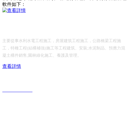
軟件如下：
乳山市水利工程有限公司
主要從事水利水電工程施工，房屋建筑工程施工，公路橋梁工程施
工，特種工程(結構補強)施工等工程建筑、安裝;水泥制品、預應力混
凝土構件銷售;園林綠化施工、養護及管理。
查看詳情
服務熱線：
0631-6690117
公司地址：
山東省威海市乳山市城區青山北路208號
公司郵箱：