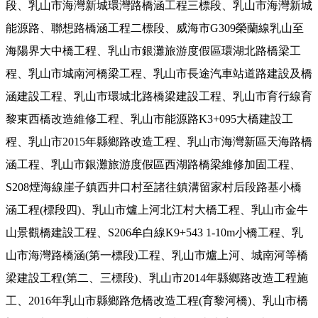
段、乳山市海灣新城環灣路橋涵工程三標段、乳山市海灣新城
能源路、聯想路橋涵工程二標段、威海市G309榮蘭線乳山至
海陽界大中橋工程、乳山市銀灘旅游度假區環湖北路橋梁工
程、乳山市城南河橋梁工程、乳山市長途汽車站道路建設及橋
涵建設工程、乳山市環城北路橋梁建設工程、乳山市育行線育
黎東西橋改造維修工程、乳山市能源路K3+095大橋建設工
程、乳山市2015年縣鄉路改造工程、乳山市海灣新區天海路橋
涵工程、乳山市銀灘旅游度假區西湖路橋梁維修加固工程、
S208煙海線崖子鎮西井口村至諸往鎮溝留家村后段路基小橋
涵工程(標段四)、乳山市爐上河北江村大橋工程、乳山市金牛
山景觀橋建設工程、S206牟白線K9+543 1-10m小橋工程、乳
山市海灣路橋涵(第一標段)工程、乳山市爐上河、城南河等橋
梁建設工程(第二、三標段)、乳山市2014年縣鄉路改造工程施
工、2016年乳山市縣鄉路危橋改造工程(育黎河橋)、乳山市橋