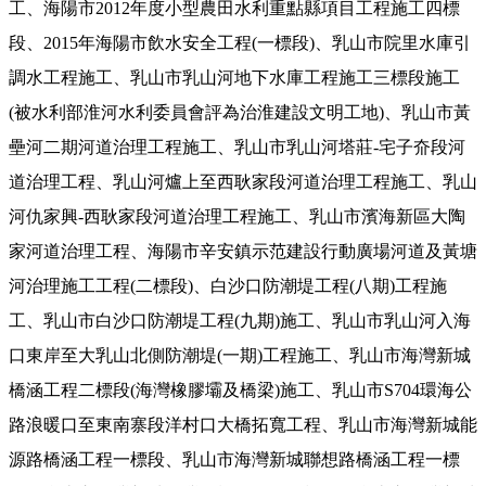
工、海陽市2012年度小型農田水利重點縣項目工程施工四標
段、2015年海陽市飲水安全工程(一標段)、乳山市院里水庫引
調水工程施工、乳山市乳山河地下水庫工程施工三標段施工
(被水利部淮河水利委員會評為治淮建設文明工地)、乳山市黃
壘河二期河道治理工程施工、乳山市乳山河塔莊-宅子夼段河
道治理工程、乳山河爐上至西耿家段河道治理工程施工、乳山
河仇家興-西耿家段河道治理工程施工、乳山市濱海新區大陶
家河道治理工程、海陽市辛安鎮示范建設行動廣場河道及黃塘
河治理施工工程(二標段)、白沙口防潮堤工程(八期)工程施
工、乳山市白沙口防潮堤工程(九期)施工、乳山市乳山河入海
口東岸至大乳山北側防潮堤(一期)工程施工、乳山市海灣新城
橋涵工程二標段(海灣橡膠壩及橋梁)施工、乳山市S704環海公
路浪暖口至東南寨段洋村口大橋拓寬工程、乳山市海灣新城能
源路橋涵工程一標段、乳山市海灣新城聯想路橋涵工程一標