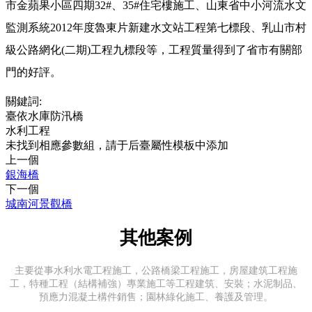
市金蘋果小區四期32#、35#住宅樓施工、山東省中小河流水文
監測系統2012年度魯東片新建水文站工程第七標段、乳山市村
級公路網化(二期)工程九標段等，工程質量得到了省市有關部
門的好評。
關鍵詞:
臺依水庫防汛橋
水利工程
未找到相應參數組，請于后臺屬性模板中添加
上一個
銀海橋
下一個
城南河景觀橋
其他案例
主要從事水利水電工程施工，公路橋梁工程施工，房屋建筑工程施
工，特種工程（結構補強）專業施工等工程建筑、安裝；水泥制品、
預應力混凝土構件銷售；園林綠化施工、養護及管理。