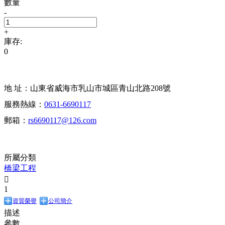
數量
-
+
庫存:
0
地 址：山東省威海市乳山市城區青山北路208號
服務熱線：
0631-6690117
郵箱：
rs6690117@126.com
所屬分類
橋梁工程

1
資質榮譽
公司簡介
描述
參數