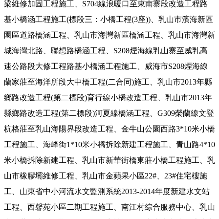
梁維修加固工程施工、S704線浪暖口至東南寨段改造工程路
基小橋涵工程施工(標段三：小橋工程(3座))、乳山市濱海新區
園區道路橋涵工程、乳山市海灣新區橋涵工程、乳山市海灣新
城海灣北路、聯想路橋涵工程、S208煙海線乳山寨至威乳高
速公路段大修工程路基小橋涵工程施工、威海市S208煙海線
蘭家莊至海洋所段大中橋工程(二合同)施工、乳山市2013年縣
鄉路改造工程(第二標段)育行線小橋改造工程、乳山市2013年
縣鄉路改造工程(第二標段)河夏線橋涵工程、G309榮蘭線文登
杭格莊至乳山海陽界段改造工程、金牛山公園西路3*10米小橋
工程施工、海峰街1*10米小橋拆除新建工程施工、青山路4*10
米小橋拆除新建工程、乳山市新華街橋東莊小橋工程施工、乳
山市橡膠壩維修工程、乳山市金蘋果小區22#、23#住宅樓施
工、山東省中小河流水文監測系統2013-2014年度新建水文站
工程、西馨苑小區二期工程施工、南江村綜合服務中心、乳山