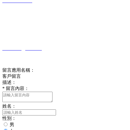
0631-6690117
公司地址：
山東省威海市乳山市城區青山北路208號
公司郵箱：
rs6690117@126.com
在線留言
留言應用名稱：
客戶留言
描述：
*
留言內容：
姓名：
性別：
男