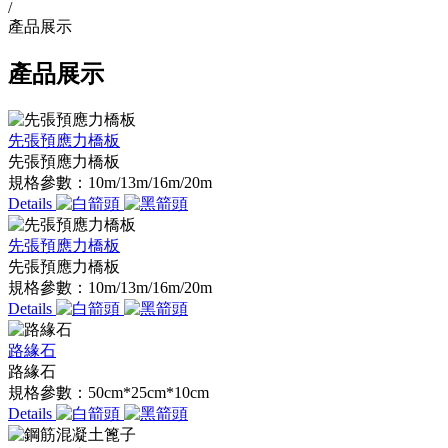
/
產品展示
產品展示
先張預應力橋板
先張預應力橋板
規格參數：10m/13m/16m/20m
Details
先張預應力橋板
先張預應力橋板
規格參數：10m/13m/16m/20m
Details
路緣石
路緣石
規格參數：50cm*25cm*10cm
Details