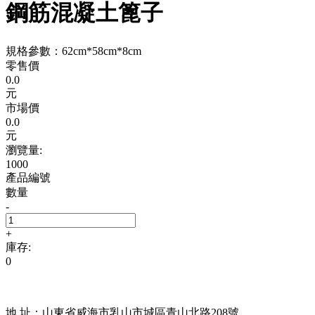
鋼筋混凝土篦子
規格參數：62cm*58cm*8cm
零售價
0.0
元
市場價
0.0
元
瀏覽量:
1000
產品編號
數量
-
+
庫存:
0
地 址：山東省威海市乳山市城區青山北路208號