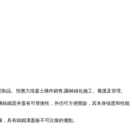
泥制品、預應力混凝土構件銷售;園林綠化施工、養護及管理。
傳統鐵質井蓋有可替換性，并仍可方便開啟，其本身強度和性能
腐，具有鑄鐵溝蓋板不可比擬的優點。