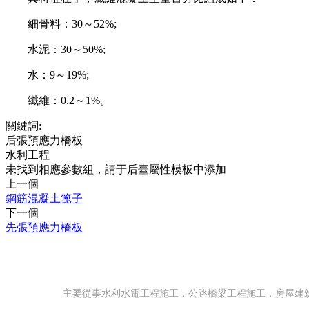
細骨料：30～52%;
水泥：30～50%;
水：9～19%;
纖維：0.2～1%。
關鍵詞:
后張預應力橋板
水利工程
未找到相應參數組，請于后臺屬性模板中添加
上一個
鋼筋混凝土篦子
下一個
先張預應力橋板
主要從事水利水電工程施工，公路橋梁工程施工，房屋建