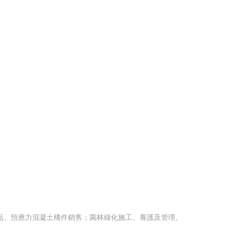
品、預應力混凝土構件銷售；園林綠化施工、養護及管理。