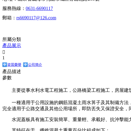
服務熱線：
0631-6690117
郵箱：
rs6690117@126.com
所屬分類
產品展示

1
資質榮譽
公司簡介
產品描述
參數
主要從事水利水電工程施工，公路橋梁工程施工，房屋建筑
一種適用于公用設施的鋼筋混凝土雨水箅子及其制備方法
完全適用于公路交通及其他公用場所，即防丟失又保證安全，
水泥蓋板具有施工安裝簡單、重量輕、承載好、抗沖擊能
其特征在于，纖維混凝土重量百分比組成如下：