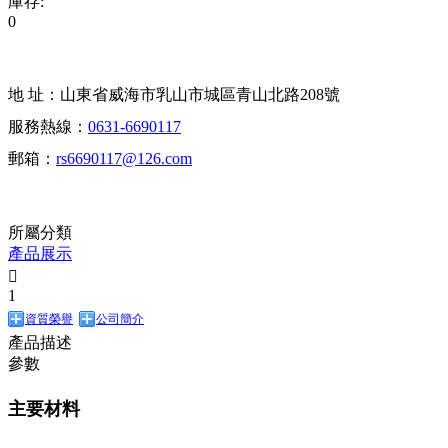
庫存:
0
地 址：山東省威海市乳山市城區青山北路208號
服務熱線：
0631-6690117
郵箱：
rs6690117@126.com
所屬分類
產品展示

1
資質榮譽
公司簡介
產品描述
參數
主要材料