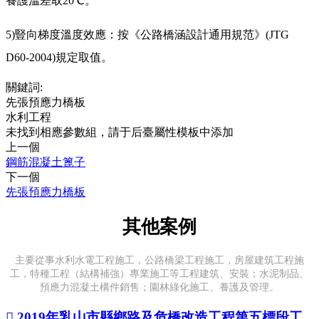
養護溫差取20℃。
5)豎向梯度溫度效應：按《公路橋涵設計通用規范》(JTG
D60-2004)規定取值。
關鍵詞:
先張預應力橋板
水利工程
未找到相應參數組，請于后臺屬性模板中添加
上一個
鋼筋混凝土篦子
下一個
先張預應力橋板
其他案例
主要從事水利水電工程施工，公路橋梁工程施工，房屋建筑工程施
工，特種工程（結構補強）專業施工等工程建筑、安裝；水泥制品、
預應力混凝土構件銷售；園林綠化施工、養護及管理。

2019年乳山市縣鄉路及危橋改造工程第五標段工