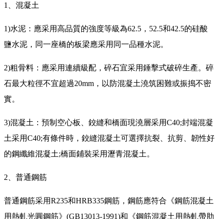
1、混凝土
1)水泥：應采用高品質的強度等級為62.5，52.5和42.5的硅酸
鹽水泥，同一座橋的板梁應采用同一品種水泥。
2)粗骨料：應采用連續級配，碎石宜采用錘擊式破碎生產。碎
石最大粒徑不宜超過20mm，以防混凝土澆筑困難或振搗不密
實。
3)混凝土：預制空心板、鉸縫和橋面現澆層采用C40;封端混凝
土采用C40;有條件時，鉸縫混凝土可選擇抗裂、抗剪、韌性好
的鋼纖維混凝土;橋面鋪裝采用瀝青混凝土。
2、普通鋼筋
普通鋼筋采用R235和HRB335鋼筋，鋼筋應符合《鋼筋混凝土
用熱軋光圓鋼筋》(GB13013-1991)和《鋼筋混凝土用熱軋帶肋