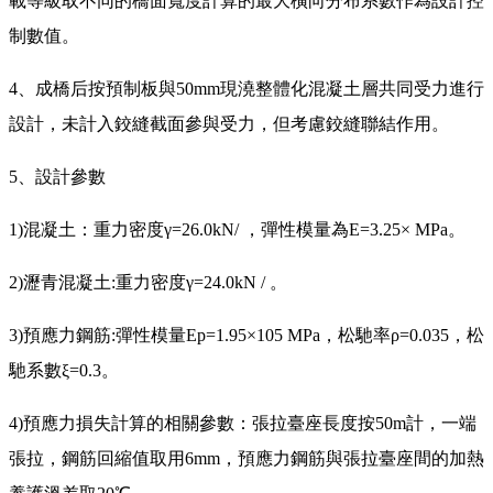
載等級取不同的橋面寬度計算的最大橫向分布系數作為設計控
制數值。
4、成橋后按預制板與50mm現澆整體化混凝土層共同受力進行
設計，未計入鉸縫截面參與受力，但考慮鉸縫聯結作用。
5、設計參數
1)混凝土：重力密度γ=26.0kN/ ，彈性模量為E=3.25× MPa。
2)瀝青混凝土:重力密度γ=24.0kN / 。
3)預應力鋼筋:彈性模量Ep=1.95×105 MPa，松馳率ρ=0.035，松
馳系數ξ=0.3。
4)預應力損失計算的相關參數：張拉臺座長度按50m計，一端
張拉，鋼筋回縮值取用6mm，預應力鋼筋與張拉臺座間的加熱