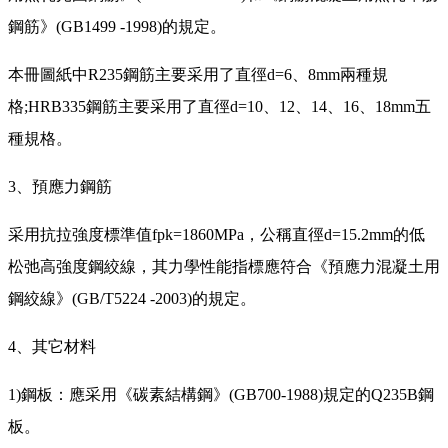
鋼筋》(GB1499 -1998)的規定。
本冊圖紙中R235鋼筋主要采用了直徑d=6、8mm兩種規
格;HRB335鋼筋主要采用了直徑d=10、12、14、16、18mm五
種規格。
3、預應力鋼筋
采用抗拉強度標準值fpk=1860MPa，公稱直徑d=15.2mm的低
松弛高強度鋼絞線，其力學性能指標應符合《預應力混凝土用
鋼絞線》(GB/T5224 -2003)的規定。
4、其它材料
1)鋼板：應采用《碳素結構鋼》(GB700-1988)規定的Q235B鋼
板。