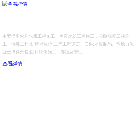
乳山市水利工程有限公司
主要從事水利水電工程施工，房屋建筑工程施工，公路橋梁工程施
工，特種工程(結構補強)施工等工程建筑、安裝;水泥制品、預應力混
凝土構件銷售;園林綠化施工、養護及管理。
查看詳情
服務熱線：
0631-6690117
公司地址：
山東省威海市乳山市城區青山北路208號
公司郵箱：