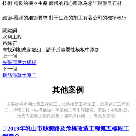
技術-精良的機器生產 師傅的精心雕琢為您呈現優良石材
細節-嚴謹的細節要求 對于生產的加工有著公司的標準執行
關鍵詞:
水利工程
路緣石
未找到相應參數組，請于后臺屬性模板中添加
上一個
先張預應力橋板
下一個
鋼筋混凝土篦子
其他案例
主要從事水利水電工程施工，公路橋梁工程施工，房屋建筑工程施
工，特種工程（結構補強）專業施工等工程建筑、安裝；水泥制品、
預應力混凝土構件銷售；園林綠化施工、養護及管理。

2019年乳山市縣鄉路及危橋改造工程第五標段工