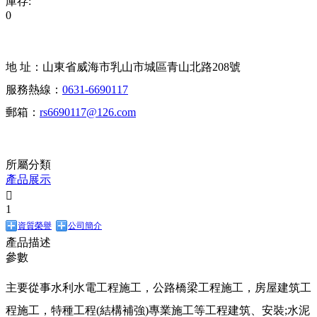
庫存:
0
地 址：山東省威海市乳山市城區青山北路208號
服務熱線：
0631-6690117
郵箱：
rs6690117@126.com
所屬分類
產品展示

1
資質榮譽
公司簡介
產品描述
參數
主要從事水利水電工程施工，公路橋梁工程施工，房屋建筑工
程施工，特種工程(結構補強)專業施工等工程建筑、安裝;水泥