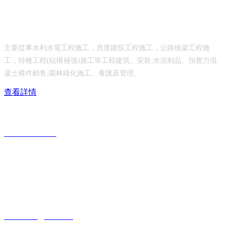
乳山市水利工程有限公司
主要從事水利水電工程施工，房屋建筑工程施工，公路橋梁工程施
工，特種工程(結構補強)施工等工程建筑、安裝;水泥制品、預應力混
凝土構件銷售;園林綠化施工、養護及管理。
查看詳情
服務熱線：
0631-6690117
公司地址：
山東省威海市乳山市城區青山北路208號
公司郵箱：
rs6690117@126.com